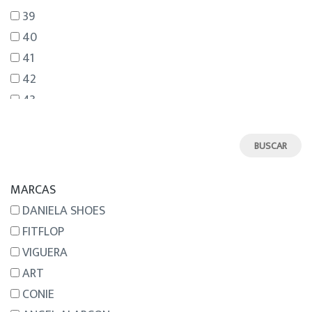
39
40
41
42
43
44
45
46
MARCAS
DANIELA SHOES
FITFLOP
VIGUERA
ART
CONIE