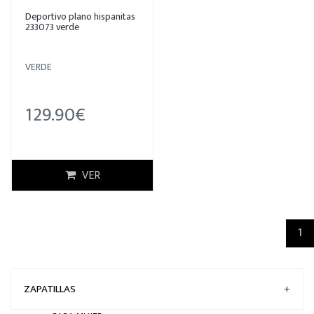
Deportivo plano hispanitas
233073 verde
VERDE
129.90€
VER
(c
1
ZAPATILLAS
+