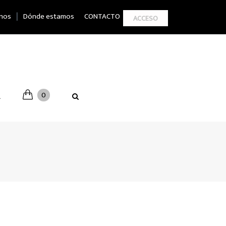
|
nos
Dónde estamos
CONTACTO
ACCESO
0
A