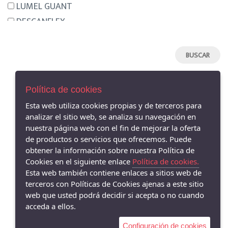
LUMEL GUANT
DESCANFLEX
NEMONIC
HISPANITAS
HANNIBAL LAGUNA
MENBUR
Política de cookies
ARGENTA
Esta web utiliza cookies propias y de terceros para
CLARA RUBIO
analizar el sitio web, se analiza su navegación en
AVISO LEGAL
CALLAGHAN
nuestra página web con el fin de mejorar la oferta
POLÍTICA DE COOKIES
de productos o servicios que ofrecemos. Puede
AURELIAS
ENVÍOS Y DEVOLUCIONES
obtener la información sobre nuestra Política de
PAGO SEGURO
DRUCKER
Cookies en el siguiente enlace
Política de cookies.
GAIMO
Esta web también contiene enlaces a sitios web de
terceros con Políticas de Cookies ajenas a este sitio
PIESANTO
web que usted podrá decidir si acepta o no cuando
DANSI
acceda a ellos.
JONI
Configuración de cookies