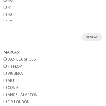
40
41
42
43
44
45
46
MARCAS
DANIELA SHOES
FITFLOP
VIGUERA
ART
CONIE
ANGEL ALARCON
FLY LONDON