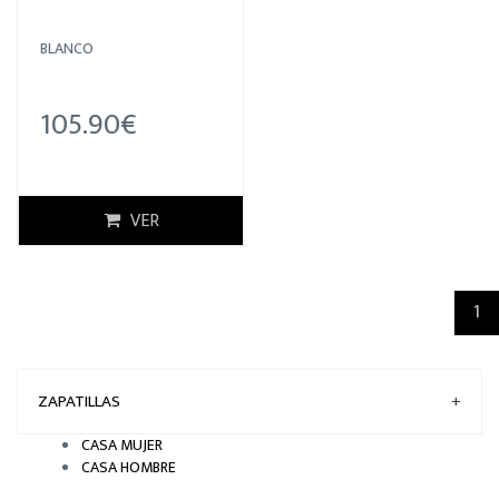
BLANCO
105.90€
VER
(c
1
ZAPATILLAS
+
CASA MUJER
CASA HOMBRE