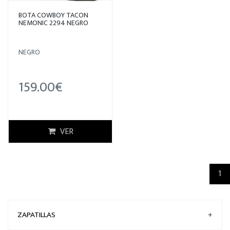
BOTA COWBOY TACON
NEMONIC 2294 NEGRO
NEGRO
159.00€
VER
(c
1
ZAPATILLAS
+