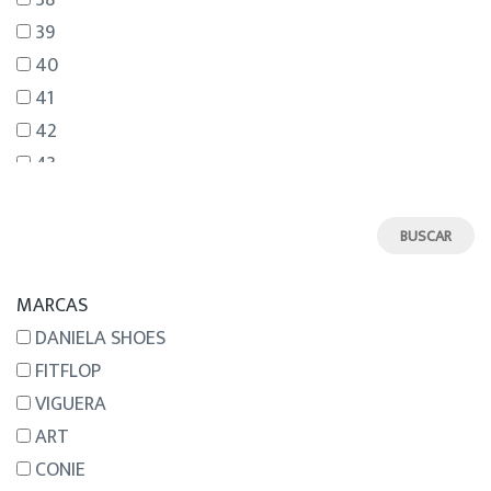
38
39
40
41
42
43
44
45
46
MARCAS
DANIELA SHOES
FITFLOP
VIGUERA
ART
CONIE