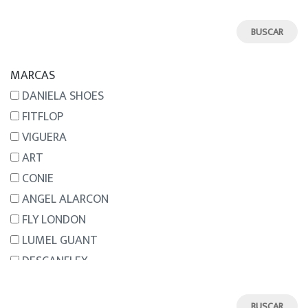
44
45
46
MARCAS
DANIELA SHOES
FITFLOP
VIGUERA
ART
CONIE
ANGEL ALARCON
FLY LONDON
LUMEL GUANT
DESCANFLEX
NEMONIC
HISPANITAS