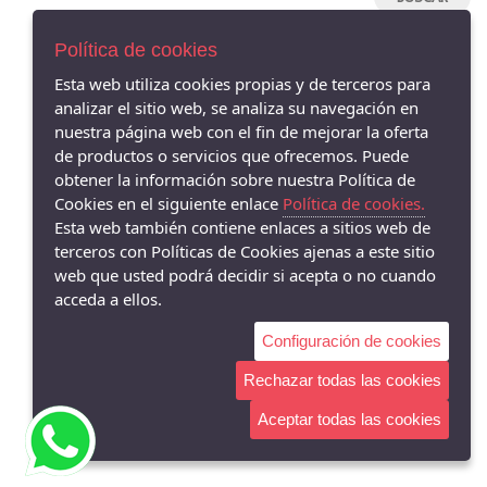
HANNIBAL LAGUNA
Política de cookies
MENBUR
ARGENTA
Esta web utiliza cookies propias y de terceros para
analizar el sitio web, se analiza su navegación en
CLARA RUBIO
nuestra página web con el fin de mejorar la oferta
AVISO LEGAL
CALLAGHAN
de productos o servicios que ofrecemos. Puede
POLÍTICA DE COOKIES
obtener la información sobre nuestra Política de
AURELIAS
ENVÍOS Y DEVOLUCIONES
Cookies en el siguiente enlace
Política de cookies.
PAGO SEGURO
DRUCKER
Esta web también contiene enlaces a sitios web de
GAIMO
terceros con Políticas de Cookies ajenas a este sitio
web que usted podrá decidir si acepta o no cuando
PIESANTO
acceda a ellos.
DANSI
Configuración de cookies
JONI
COMFORT-CLASS
Rechazar todas las cookies
ARA
Aceptar todas las cookies
24 Hrs
WESTLAND