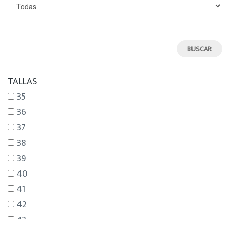
TALLAS
35
36
37
38
39
40
41
42
43