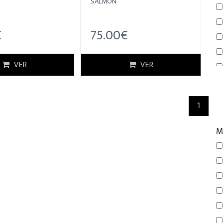
SALMON
€
75.00€
VER
VER
(curre
1
M