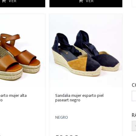
VER
VER
C
arto mujer alta
Sandalia mujer esparto piel
ro
paseart negro
R
NEGRO