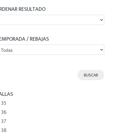
RDENAR RESULTADO
EMPORADA / REBAJAS
ALLAS
35
36
37
38