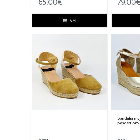
65.00€
79.00
VER
Sandalia muj
paseart oro