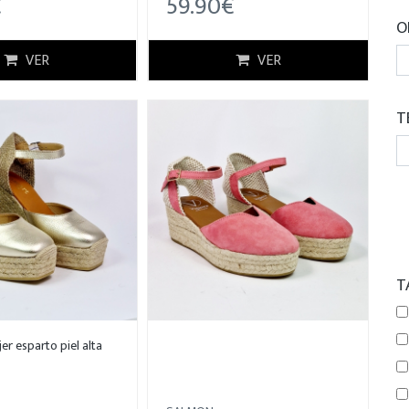
€
59.90€
O
VER
VER
T
T
er esparto piel alta