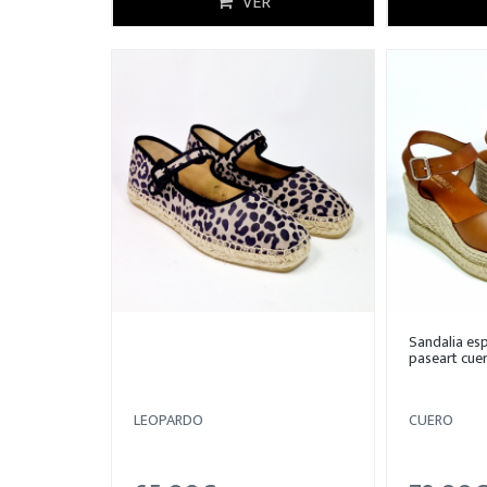
VER
Sandalia esp
paseart cue
LEOPARDO
CUERO