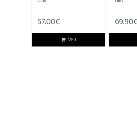
OCRE
ORO
57.00€
69.90
VER