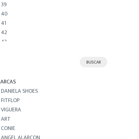
39
40
41
42
43
44
45
nt)
46
ARCAS
DANIELA SHOES
FITFLOP
VIGUERA
ART
CONIE
ANGEL ALARCON