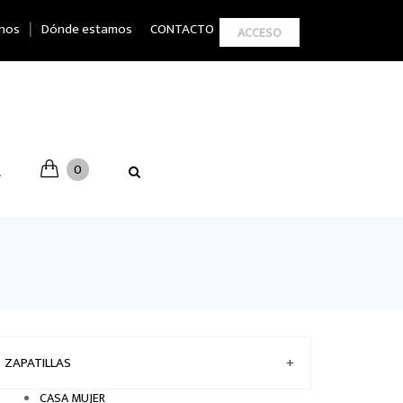
|
nos
Dónde estamos
CONTACTO
ACCESO
0
A
ZAPATILLAS
+
CASA MUJER