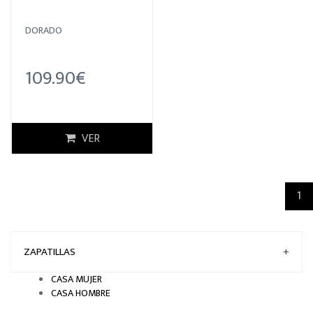
DORADO
109.90€
VER
(c
1
ZAPATILLAS
+
CASA MUJER
CASA HOMBRE