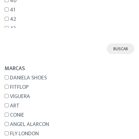
40
41
42
43
44
45
46
MARCAS
DANIELA SHOES
FITFLOP
VIGUERA
ART
CONIE
ANGEL ALARCON
FLY LONDON