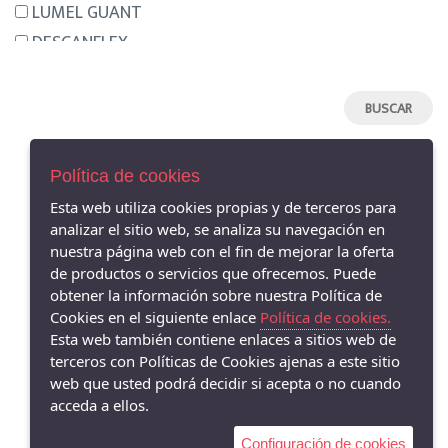
LUMEL GUANT
DESCANFLEX
NEMONIC
HISPANITAS
HANNIBAL LAGUNA
MENBUR
Política de cookies
ARGENTA
Esta web utiliza cookies propias y de terceros para
CLARA RUBIO
analizar el sitio web, se analiza su navegación en
AVISO LEGAL
CALLAGHAN
nuestra página web con el fin de mejorar la oferta
POLÍTICA DE COOKIES
de productos o servicios que ofrecemos. Puede
AURELIAS
ENVÍOS Y DEVOLUCIONES
obtener la información sobre nuestra Política de
PAGO SEGURO
DRUCKER
Cookies en el siguiente enlace
Política de cookies.
GAIMO
Esta web también contiene enlaces a sitios web de
terceros con Políticas de Cookies ajenas a este sitio
PIESANTO
web que usted podrá decidir si acepta o no cuando
DANSI
acceda a ellos.
JONI
Configuración de cookies