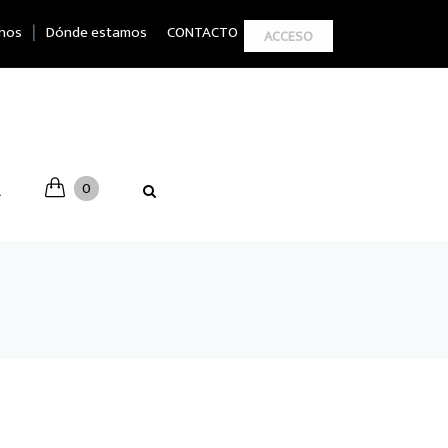
|
nos
Dónde estamos
CONTACTO
ACCESO
0
A