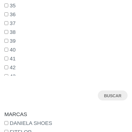
35
36
37
38
39
40
41
42
43
44
45
46
MARCAS
DANIELA SHOES
FITFLOP