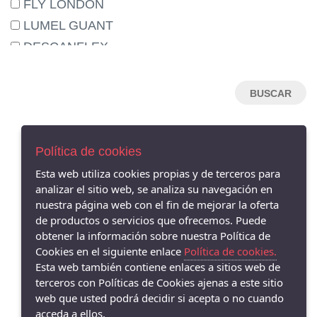
FLY LONDON
LUMEL GUANT
DESCANFLEX
NEMONIC
HISPANITAS
HANNIBAL LAGUNA
MENBUR
Política de cookies
ARGENTA
AVISO LEGAL
Esta web utiliza cookies propias y de terceros para
CLARA RUBIO
POLÍTICA DE COOKIES
analizar el sitio web, se analiza su navegación en
CALLAGHAN
ENVÍOS Y DEVOLUCIONES
nuestra página web con el fin de mejorar la oferta
PAGO SEGURO
AURELIAS
de productos o servicios que ofrecemos. Puede
obtener la información sobre nuestra Política de
DRUCKER
Cookies en el siguiente enlace
Política de cookies.
GAIMO
Esta web también contiene enlaces a sitios web de
PIESANTO
terceros con Políticas de Cookies ajenas a este sitio
web que usted podrá decidir si acepta o no cuando
DANSI
acceda a ellos.