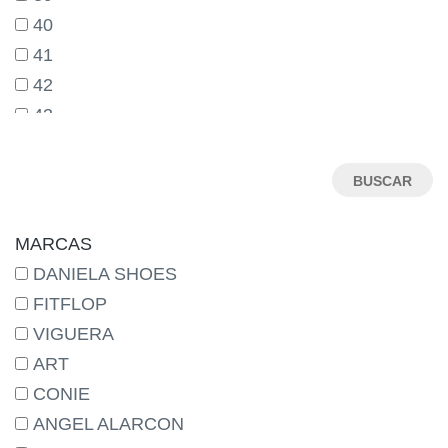
40
41
42
43
44
45
46
MARCAS
DANIELA SHOES
FITFLOP
VIGUERA
ART
CONIE
ANGEL ALARCON