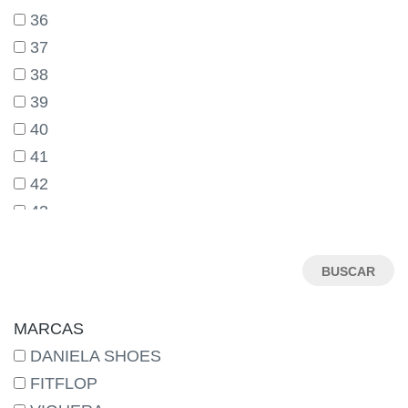
36
37
38
39
40
41
42
43
44
45
46
MARCAS
DANIELA SHOES
FITFLOP