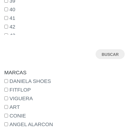
39
40
41
42
43
44
45
46
MARCAS
DANIELA SHOES
FITFLOP
VIGUERA
ART
CONIE
ANGEL ALARCON