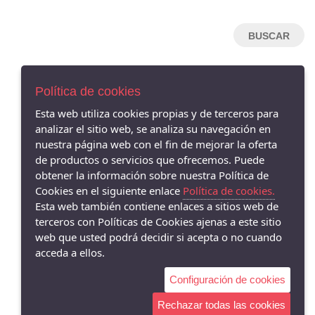
NEMONIC
HISPANITAS
HANNIBAL LAGUNA
MENBUR
Política de cookies
ARGENTA
AVISO LEGAL
Esta web utiliza cookies propias y de terceros para
CLARA RUBIO
POLÍTICA DE COOKIES
analizar el sitio web, se analiza su navegación en
CALLAGHAN
ENVÍOS Y DEVOLUCIONES
nuestra página web con el fin de mejorar la oferta
PAGO SEGURO
AURELIAS
de productos o servicios que ofrecemos. Puede
obtener la información sobre nuestra Política de
DRUCKER
Cookies en el siguiente enlace
Política de cookies.
GAIMO
Esta web también contiene enlaces a sitios web de
PIESANTO
terceros con Políticas de Cookies ajenas a este sitio
web que usted podrá decidir si acepta o no cuando
DANSI
acceda a ellos.
JONI
Configuración de cookies
COMFORT-CLASS
ARA
Rechazar todas las cookies