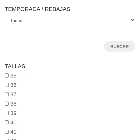
TEMPORADA / REBAJAS
TALLAS
35
36
37
38
39
40
41