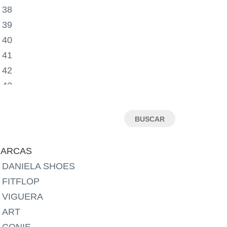
38
39
40
41
42
43
44
45
46
ARCAS
DANIELA SHOES
FITFLOP
VIGUERA
ART