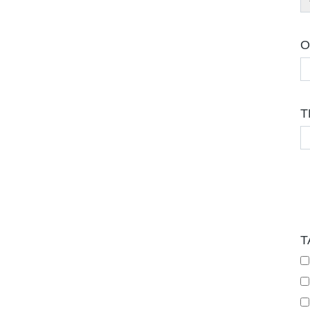
O
T
T