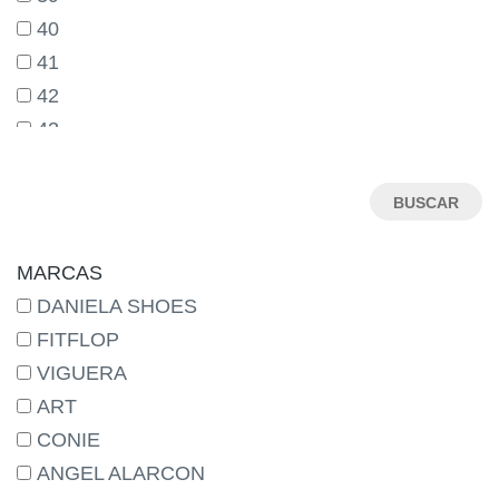
40
41
42
43
44
45
46
MARCAS
DANIELA SHOES
FITFLOP
VIGUERA
ART
CONIE
ANGEL ALARCON