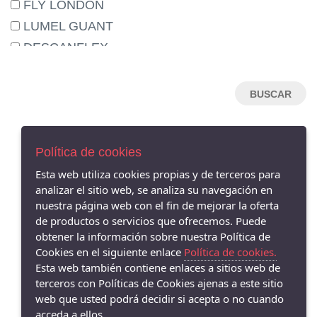
FLY LONDON
LUMEL GUANT
DESCANFLEX
NEMONIC
HISPANITAS
HANNIBAL LAGUNA
MENBUR
Política de cookies
ARGENTA
AVISO LEGAL
Esta web utiliza cookies propias y de terceros para
CLARA RUBIO
POLÍTICA DE COOKIES
analizar el sitio web, se analiza su navegación en
CALLAGHAN
ENVÍOS Y DEVOLUCIONES
nuestra página web con el fin de mejorar la oferta
PAGO SEGURO
AURELIAS
de productos o servicios que ofrecemos. Puede
obtener la información sobre nuestra Política de
DRUCKER
Cookies en el siguiente enlace
Política de cookies.
GAIMO
Esta web también contiene enlaces a sitios web de
PIESANTO
terceros con Políticas de Cookies ajenas a este sitio
web que usted podrá decidir si acepta o no cuando
DANSI
acceda a ellos.